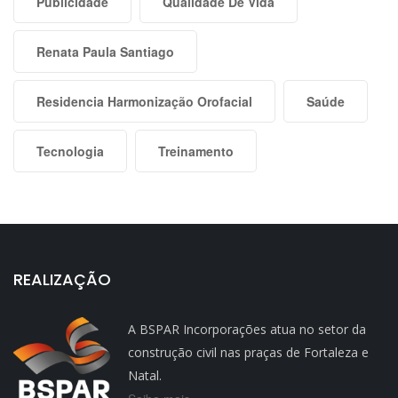
Publicidade
Qualidade De Vida
Renata Paula Santiago
Residencia Harmonização Orofacial
Saúde
Tecnologia
Treinamento
REALIZAÇÃO
A BSPAR Incorporações atua no setor da
construção civil nas praças de Fortaleza e
Natal.