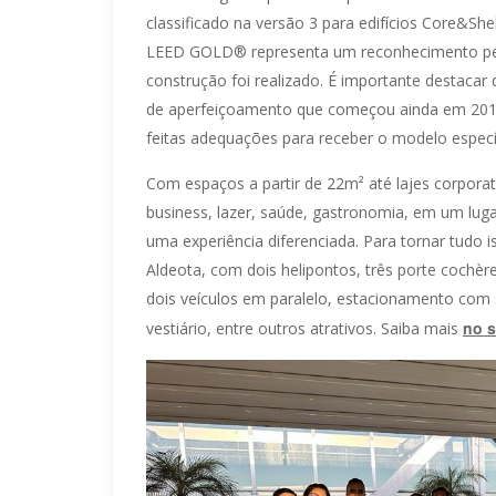
classificado na versão 3 para edifícios Core&Shel
LEED GOLD® representa um reconhecimento pel
construção foi realizado. É importante destacar
de aperfeiçoamento que começou ainda em 201
feitas adequações para receber o modelo específ
Com espaços a partir de 22m² até lajes corpora
business, lazer, saúde, gastronomia, em um lugar
uma experiência diferenciada. Para tornar tudo 
Aldeota, com dois helipontos, três porte cochèr
dois veículos em paralelo, estacionamento com se
no s
vestiário, entre outros atrativos. Saiba mais