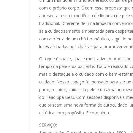
Em um mundo em ritmo acelerado, cuidar da pe
com o próprio corpo. É com essa proposta que o
apresenta a sua experiência de limpeza de pele 
tradicional. Diferente de uma limpeza convenc
sala cuidadosamente ambientada para despertar
com a oferta de um chá terapêutico, seguido p
luzes alinhadas aos chakras para promover equilí
O toque é suave, quase meditativo. A profission
tempo da pele e da paciente. Tudo é realizado
mas o destaque é o cuidado com o bem-estar int
cuidado. Nosso espaço foi pensado para ser um 
parar, respirar, cuidar da pele e da alma ao m
do Head Spa Be.U. Com sessões disponíveis med
que buscam uma nova forma de autocuidado, un
estética com propósito. E com alma.
SERVIÇO:
Endereço: Av. Desembargador Moreira, 1300 – 16