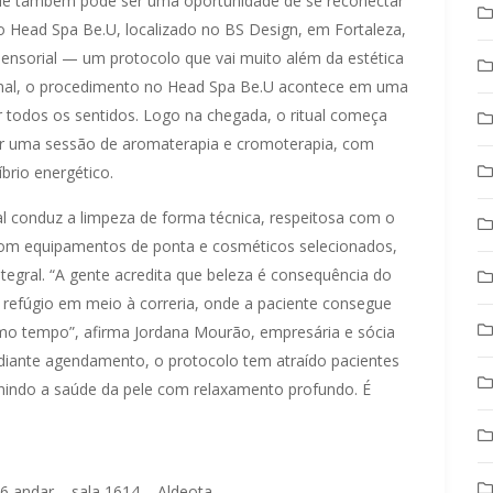
le também pode ser uma oportunidade de se reconectar
 Head Spa Be.U, localizado no BS Design, em Fortaleza,
sensorial — um protocolo que vai muito além da estética
ional, o procedimento no Head Spa Be.U acontece em uma
 todos os sentidos. Logo na chegada, o ritual começa
or uma sessão de aromaterapia e cromoterapia, com
brio energético.
al conduz a limpeza de forma técnica, respeitosa com o
 com equipamentos de ponta e cosméticos selecionados,
egral. “A gente acredita que beleza é consequência do
refúgio em meio à correria, onde a paciente consegue
esmo tempo”, afirma Jordana Mourão, empresária e sócia
iante agendamento, o protocolo tem atraído pacientes
indo a saúde da pele com relaxamento profundo. É
 andar – sala 1614 – Aldeota.